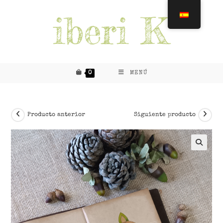
Saltar
al
contenido
0
MENÚ
Producto anterior
Siguiente producto
🔍